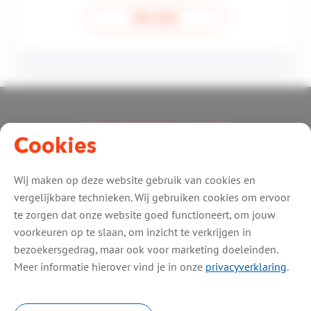
lees meer
TOPIC EMBEDDED SYSTEMS
Cookies
Materiaalweg 4
5681 RJ Best
Wij maken op deze website gebruik van cookies en
vergelijkbare technieken. Wij gebruiken cookies om ervoor
+31 (0)499 – 33 69 79
te zorgen dat onze website goed functioneert, om jouw
info@topic.nl
voorkeuren op te slaan, om inzicht te verkrijgen in
bezoekersgedrag, maar ook voor marketing doeleinden.
Meer informatie hierover vind je in onze
privacyverklaring
.